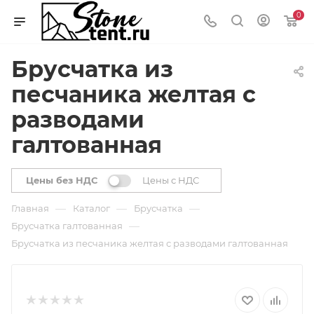
0
Брусчатка из
песчаника желтая с
разводами
галтованная
Цены без НДС
Цены с НДС
—
—
—
Главная
Каталог
Брусчатка
—
Брусчатка галтованная
Брусчатка из песчаника желтая с разводами галтованная