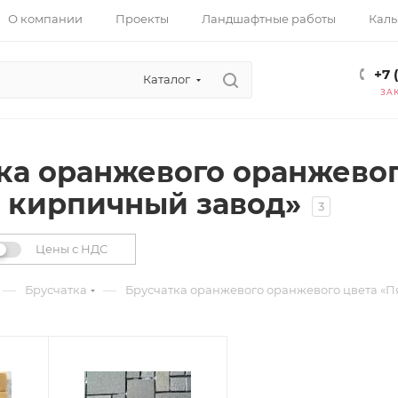
О компании
Проекты
Ландшафтные работы
Каль
+7 
Каталог
ЗА
ка оранжевого оранжевог
 кирпичный завод»
3
Цены с НДС
—
—
Брусчатка
Брусчатка оранжевого оранжевого цвета «П