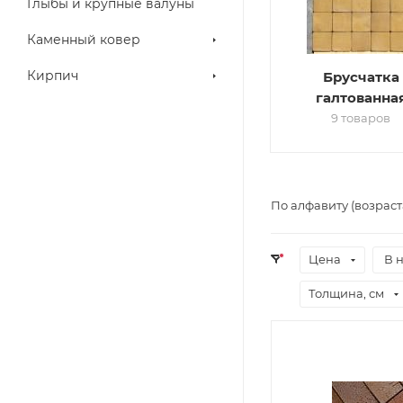
Глыбы и крупные валуны
Каменный ковер
Кирпич
Брусчатка
галтованна
9 товаров
По алфавиту (возрас
Цена
В 
Толщина, см