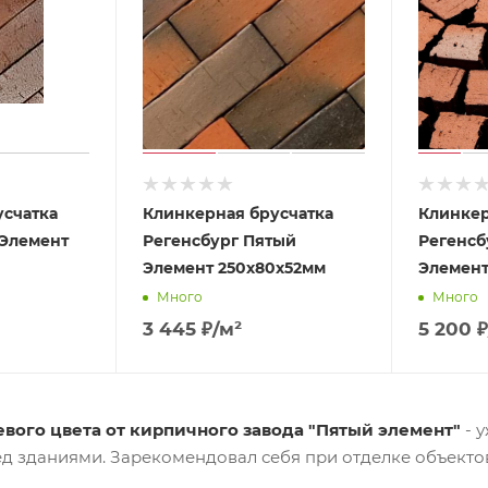
усчатка
Клинкерная брусчатка
Клинкер
Элемент
Регенсбург Пятый
Регенсб
Элемент 250х80х52мм
Элемент
Много
Много
3 445
₽
/м²
5 200
₽
вого цвета от кирпичного завода "Пятый элемент"
- 
ед зданиями. Зарекомендовал себя при отделке объекто