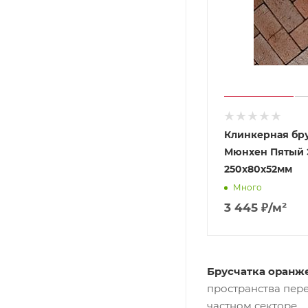
Клинкерная бр
Мюнхен Пятый 
250х80х52мм
Много
3 445
₽
/м²
Брусчатка оранже
пространства пер
частном секторе.