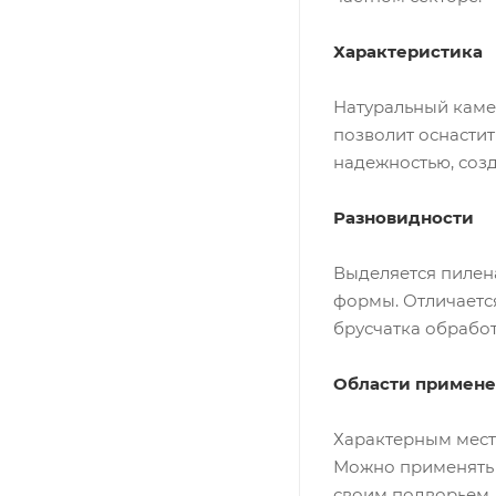
Характеристика
Натуральный камен
позволит оснастит
надежностью, соз
Разновидности
Выделяется пилена
формы. Отличаетс
брусчатка обработ
Области примен
Характерным мест
Можно применять 
своим подворьем,