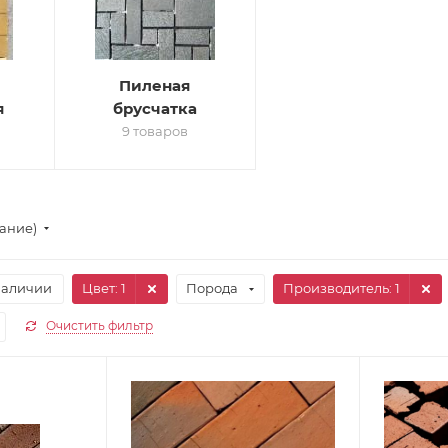
Пиленая
я
брусчатка
9 товаров
тание)
наличии
Цвет
: 1
Порода
Производитель
: 1
Очистить фильтр