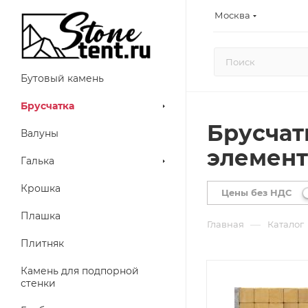
Москва
Бутовый камень
Брусчатка
Брусчат
Валуны
элемент
Галька
Крошка
Цены без НДС
Плашка
—
Главная
Каталог
Плитняк
Камень для подпорной
стенки