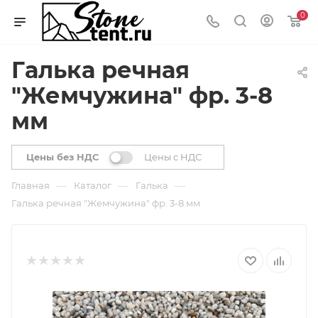
0
Галька речная
"Жемчужина" фр. 3-8
мм
Цены без НДС
Цены с НДС
—
—
—
Главная
Каталог
Галька
Галька речная "Жемчужина" фр. 3-8 мм