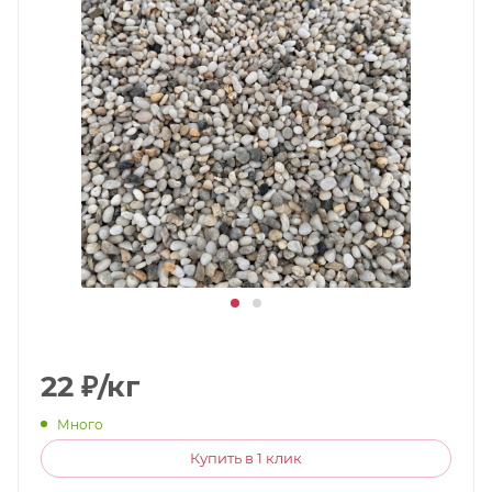
22
₽
/кг
Много
Купить в 1 клик