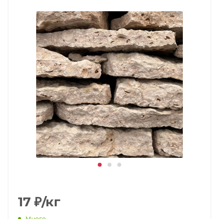
17
₽
/кг
Много