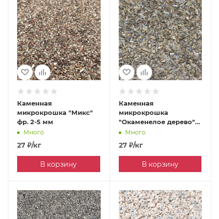
Каменная
Каменная
микрокрошка "Микс"
микрокрошка
фр. 2-5 мм
"Окаменелое дерево"
фр. 2-5 мм
Много
Много
27
₽
/кг
27
₽
/кг
В корзину
В корзину