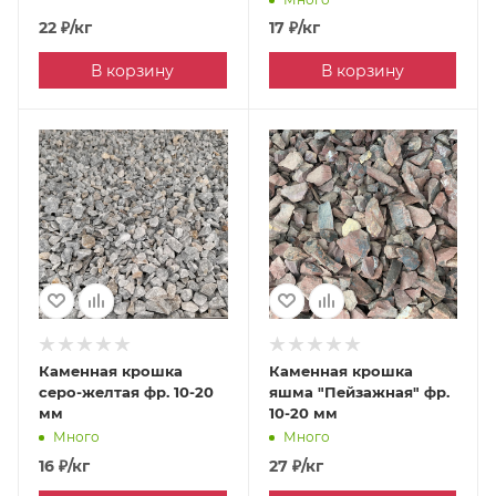
22
₽
/кг
17
₽
/кг
В корзину
В корзину
Каменная крошка
Каменная крошка
серо-желтая фр. 10-20
яшма "Пейзажная" фр.
мм
10-20 мм
Много
Много
16
₽
/кг
27
₽
/кг