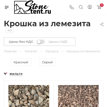
0
Крошка из лемезита
40
Цены без НДС
Цены с НДС
—
—
—
Главная
Каталог
Крошка
Крошка из лемезита
Красный
Серый
ФИЛЬТР