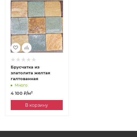
Брусчатка из
златолита желтая
галтованная
Много
4 100
₽
/м²
В корзину