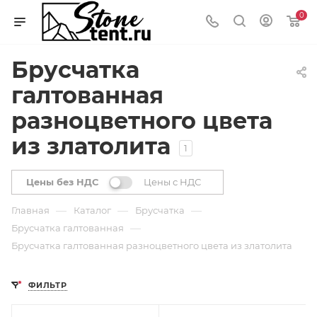
0
Брусчатка
галтованная
разноцветного цвета
из златолита
1
Цены без НДС
Цены с НДС
—
—
—
Главная
Каталог
Брусчатка
—
Брусчатка галтованная
Брусчатка галтованная разноцветного цвета из златолита
ФИЛЬТР