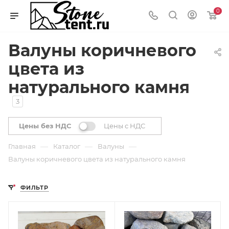
0
Валуны коричневого
цвета из
натурального камня
3
Цены без НДС
Цены с НДС
—
—
—
Главная
Каталог
Валуны
Валуны коричневого цвета из натурального камня
ФИЛЬТР